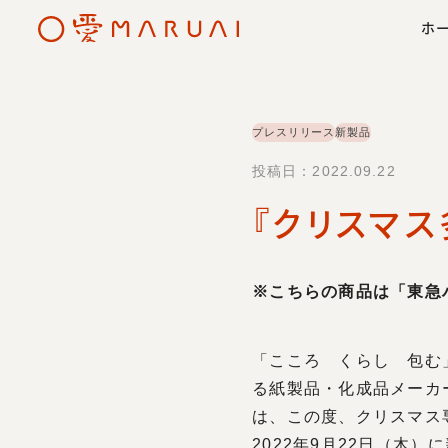
ホ
プレスリリース
新製品
投稿日：2022.09.22
『クリスマス
採用情報トップ
事業概要
地域との連携
会社概要
マルアイの
紙製
※こちらの商品は「東急
「こころ くらし 包む
る紙製品・化成品メーカ
は、この度、クリスマス
2022年9月22日（木）