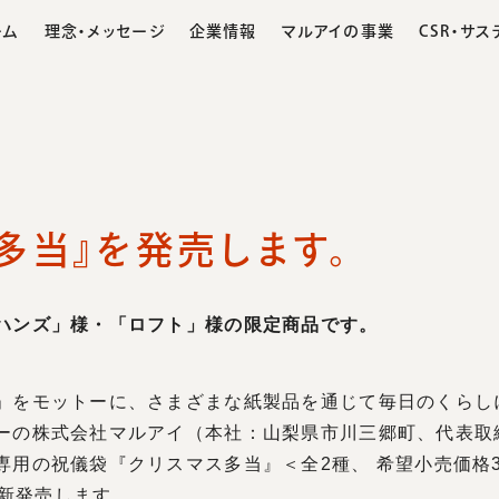
ーム
理念・メッセージ
企業情報
マルアイの事業
CSR・サ
多当』を発売します。
文化と働き方
品事業
営業所・パートナー
環境への取り組み
社長あいさつ
社員インタビュー
化成品事業
経営理念・モットー
慈善活動への協力
沿革
こころバ
募集
ハンズ」様・「ロフト」様の限定商品です。
」をモットーに、さまざまな紙製品を通じて毎日のくらし
ーの株式会社マルアイ（本社：山梨県市川三郷町、代表取
専用の祝儀袋『クリスマス多当』＜全2種、 希望小売価格3
に新発売します。