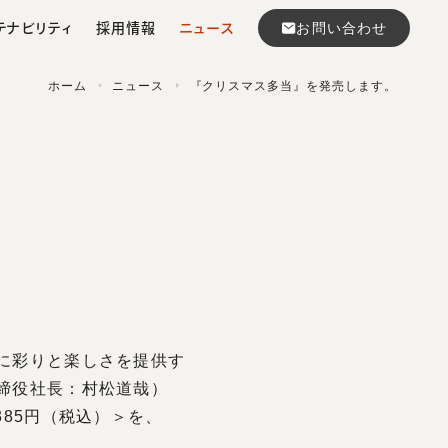
お問い合わせ
ステナビリティ
採用情報
ニュース
ホーム
ニュース
『クリスマス多当』を発売します。
ンク事業
要項
マルアイエピソード
従業員への貢献
コンサルティング事業
よくある質問
に彩りと楽しさを提供す
締役社長：村松道哉）
85円（税込）＞を、