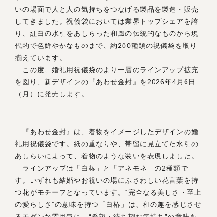
いの場面で人と人の気持ちをつなげる製品を製造・販売
してきました。祝儀袋においては業界トップシェアを誇
り、紅白の水引をあしらった和風の伝統的なものから現
代的で色鮮やかなものまで、約200種類の祝儀袋を取り
揃えています。
この度、婚礼用祝儀袋のより一層のラインアップ拡充
を図り、新デザインの『あわせ金封』を2026年4月6日
（月）に発売します。
『あわせ金封』は、着物をイメージしたデザインの婚
礼用祝儀袋です。紙の重なりや、帯留に見立てた水引の
あしらいによって、着物のような装いを表現しました。
ラインアップは「白椿」と「アネモネ」の2種類で
す。いずれも結婚やお祝いの場にふさわしい花言葉を持
つ花がモチーフとなっています。“完全なる美しさ・至上
の愛らしさ”の意味を持つ「白椿」は、和の趣を感じさせ
るモダンな雰囲気に、“希望・待ち望む気持ち”の意味を