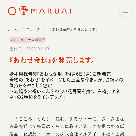
ホーム
ニュース
『あわせ金封』を発売します。
ホーム
プレスリリース
新製品
投稿日：2026.01.13
理念・メッセージ
『あわせ金封』を発売します。
企業情報
婚礼用祝儀袋『あわせ金封』を4月6日（月）に新発売
着物の“あわせ”をイメージした上品な佇まいが、お祝いの
マルアイの事業
気持ちをやさしく包む
〜結婚やお祝いにふさわしい花言葉を持つ「白椿」「アネモ
CSR・サステナビリティ
ネ」の2種類をラインアップ〜
採用情報
「こころ くらし 包む」をモットーに、さまざまな
製品を通じて毎日のくらしに彩りと楽しさを提供する紙
ニュース
製品・化成品メーカーの株式会社マルアイ（本社：山梨