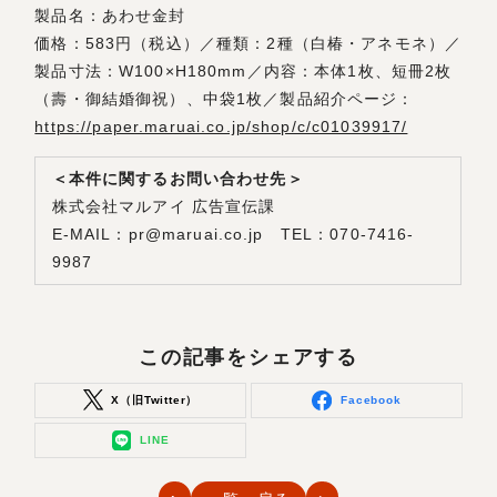
製品名：あわせ金封
価格：583円（税込）／種類：2種（白椿・アネモネ）／
製品寸法：W100×H180mm／内容：本体1枚、短冊2枚
（壽・御結婚御祝）、中袋1枚／製品紹介ページ：
https://paper.maruai.co.jp/shop/c/c01039917/
＜本件に関するお問い合わせ先＞
株式会社マルアイ 広告宣伝課
E-MAIL：pr@maruai.co.jp TEL：070-7416-
9987
この記事をシェアする
X（旧Twitter）
Facebook
LINE