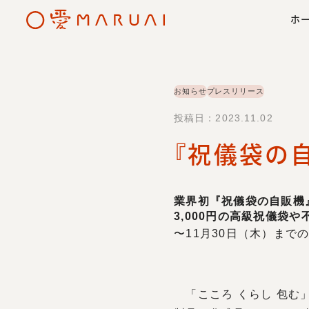
ホ
お知らせ
プレスリリース
投稿日：2023.11.02
『祝儀袋の
採用情報トップ
事業概要
地域との連携
会社概要
マルアイの
紙製
業界初『祝儀袋の自販機
3,000円の高級祝儀袋
〜11月30日（木）ま
「こころ くらし 包む