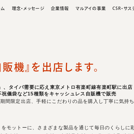
ーム
理念・メッセージ
企業情報
マルアイの事業
CSR・サ
自販機』を出店します。
文化と働き方
品事業
営業所・パートナー
環境への取り組み
社長あいさつ
社員インタビュー
化成品事業
経営理念・モットー
慈善活動への協力
沿革
こころバ
募集
』、タイパ需要に応え東京メトロ有楽町線有楽町駅に出店
や不祝儀袋など15種類をキャッシュレス自販機で販売
での期間限定出店、手軽にこだわりの品を購入し丁寧に気持
」をモットーに、さまざまな製品を通じて毎⽇のくらしに