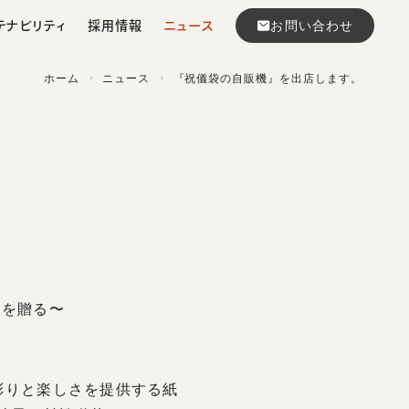
お問い合わせ
ステナビリティ
採用情報
ニュース
ホーム
ニュース
『祝儀袋の自販機』を出店します。
ンク事業
要項
マルアイエピソード
従業員への貢献
コンサルティング事業
よくある質問
ちを贈る〜
彩りと楽しさを提供する紙