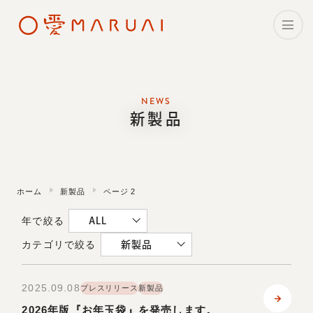
ホーム
NEWS
理念・メッセージ
新製品
企業情報
マルアイの事業
ホーム
新製品
ページ 2
年で絞る
CSR・サステナビリティ
ALL
カテゴリで絞る
新製品
採用情報
2025.09.08
プレスリリース
新製品
ニュース
2026年版『お年玉袋』を発売します。